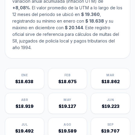
variación anual acumulada (inflación UTM) de
+8,08%
. El valor promedio de la UTM a lo largo de los
12 meses del periodo se ubicó en
$ 19.360
,
registrando su mínimo en enero con
$ 18.638
y su
máximo en diciembre con
$ 20.144
. Este registro
oficial sirve de referencia para cálculos de multas del
SII, juzgados de policía local y pagos tributarios del
año 1994.
ENE
FEB
MAR
$18.638
$18.675
$18.862
ABR
MAY
JUN
$18.919
$19.127
$19.223
JUL
AGO
SEP
$19.492
$19.589
$19.707