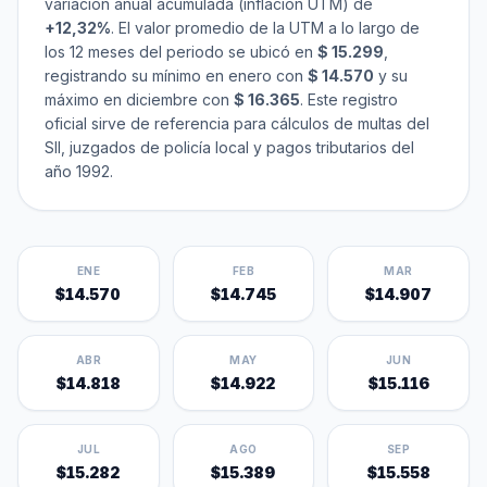
variación anual acumulada (inflación UTM) de
+12,32%
. El valor promedio de la UTM a lo largo de
los 12 meses del periodo se ubicó en
$ 15.299
,
registrando su mínimo en enero con
$ 14.570
y su
máximo en diciembre con
$ 16.365
. Este registro
oficial sirve de referencia para cálculos de multas del
SII, juzgados de policía local y pagos tributarios del
año 1992.
ENE
FEB
MAR
$14.570
$14.745
$14.907
ABR
MAY
JUN
$14.818
$14.922
$15.116
JUL
AGO
SEP
$15.282
$15.389
$15.558