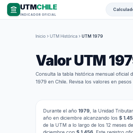
UTM
CHILE
Calculad
INDICADOR OFICIAL
Inicio
UTM Histórica
UTM 1979
Valor UTM 19
Consulta la tabla histórica mensual oficia
1979 en Chile. Revisa los valores en pesos 
Durante el año
1979
, la Unidad Tribut
año en diciembre alcanzando los
$ 1.4
de la UTM a lo largo de los 12 meses d
diciembre con
$ 1.456
. Este registro of