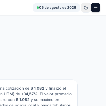
06 de agosto de 2026
una cotización de
$ 1.082
y finalizó el
ción UTM) de
+34,57%
. El valor promedio
enero con
$ 1.082
y su máximo en
gados de policía local y pagos tributarios