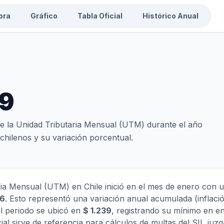
ora
Gráfico
Tabla Oficial
Histórico Anual
79
l de la Unidad Tributaria Mensual (UTM) durante el año
chilenos y su variación porcentual.
aria Mensual (UTM) en Chile inició en el mes de enero con 
56
. Esto representó una variación anual acumulada (infla
el periodo se ubicó en
$ 1.239
, registrando su mínimo en 
icial sirve de referencia para cálculos de multas del SII, juz