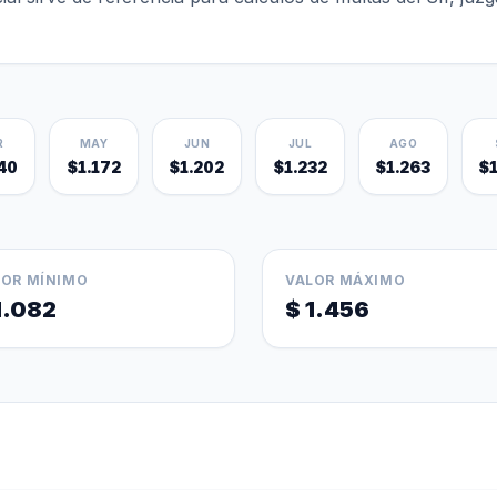
R
MAY
JUN
JUL
AGO
40
$1.172
$1.202
$1.232
$1.263
$
LOR MÍNIMO
VALOR MÁXIMO
1.082
$ 1.456